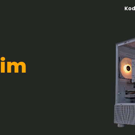
Ko
ip to main content
Skip to navigat
õim