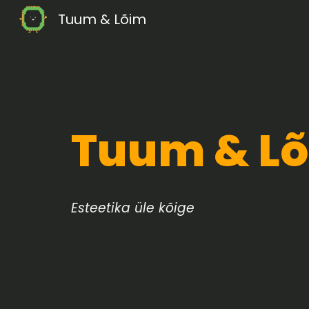
Tuum & Lõim
Sk
Tuum & L
Esteetika üle kõige