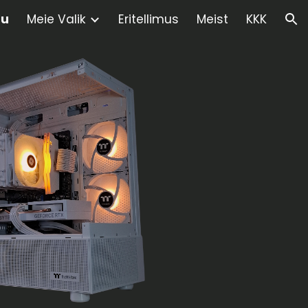
du
Meie Valik
Eritellimus
Meist
KKK
ion