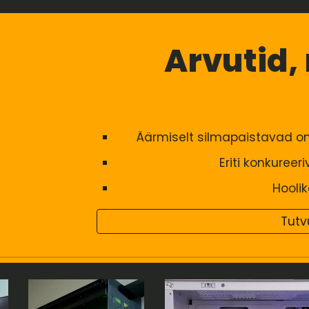
Arvutid,
Ä
ärmiselt silmapaistavad
om
Eriti konkureeri
H
oolik
Tutv