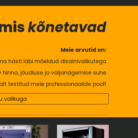
 mis
kõnetavad
Meie arvutid on:
a hästi läbi mõeldud
disainivalikutega
v
hinna, jõudluse ja väljanägemise suh
e
al
t testitud meie professionaalide poolt
u valikuga